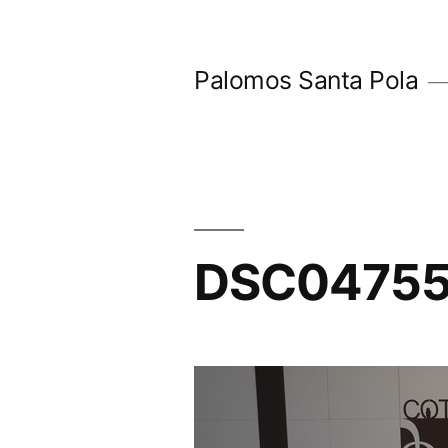
Saltar
al
Palomos Santa Pola
contenido
DSC0475