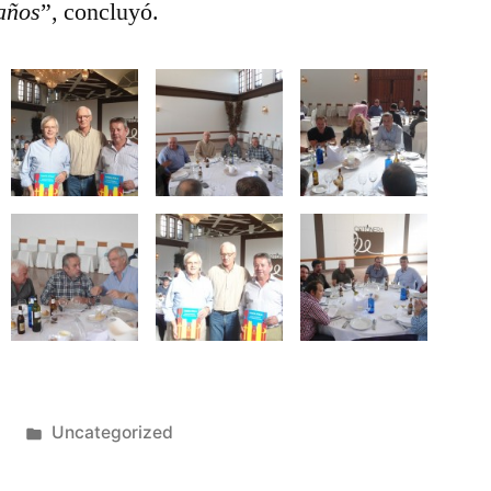
 años
”, concluyó.
Publicado
5
Uncategorized
en