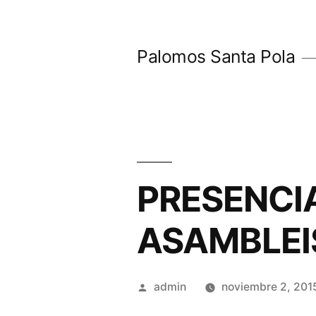
Saltar
al
Palomos Santa Pola
contenido
PRESENCI
ASAMBLEI
Publicado
admin
noviembre 2, 201
por