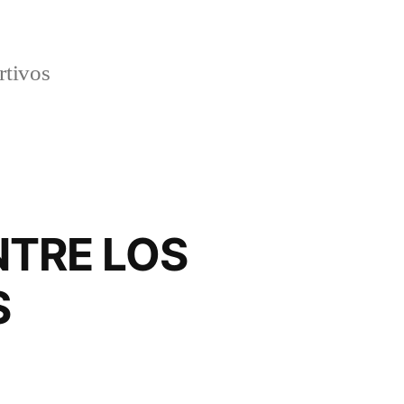
rtivos
NTRE LOS
S