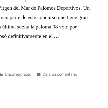
Virgen del Mar de Palomos Deportivos. Un
man parte de este concurso que tiene gran
a última suelta la paloma 08 voló por
posó definitivamente en el …
Publicado
en
Uncategorized
Deja un comentario
en
Concurso
Local