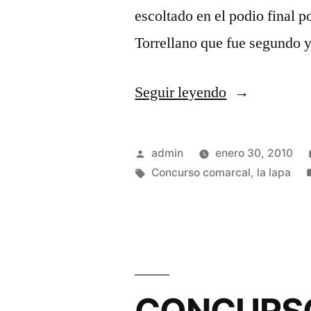
escoltado en el podio final 
Torrellano que fue segundo
«EL
Seguir leyendo
PALOMO
LA
Publicado
admin
enero 30, 2010
LAPA
por
Etiquetas:
Concurso comarcal
,
la lapa
DE
JOSÉ
MIGUEL
OLIVAS
SE