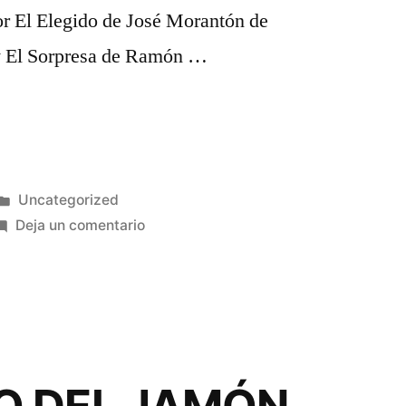
por El Elegido de José Morantón de
 y El Sorpresa de Ramón …
Publicado
Uncategorized
en
en
Deja un comentario
EL
PALOMO
LA
LAPA
DE
JOSÉ
MIGUEL