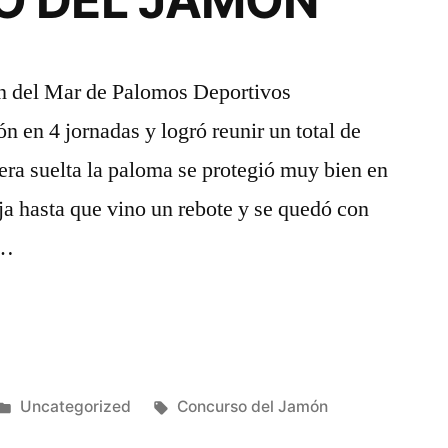
O DEL JAMÓN
OLIVAS
SE
ADJUDICÓ
en del Mar de Palomos Deportivos
EL
n en 4 jornadas y logró reunir un total de
CONCURSO
»
COMARCAL
ra suelta la paloma se protegió muy bien en
ja hasta que vino un rebote y se quedó con
 …
O
Publicado
Etiquetas:
Uncategorized
Concurso del Jamón
en