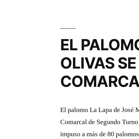
EL
PODIO
COMPLETO
EL PALOMO
EN
EL
OLIVAS S
COMARCA
COMARCA
DE
JÓVENES»
El palomo La Lapa de José 
Comarcal de Segundo Turno q
impuso a más de 80 palomos 