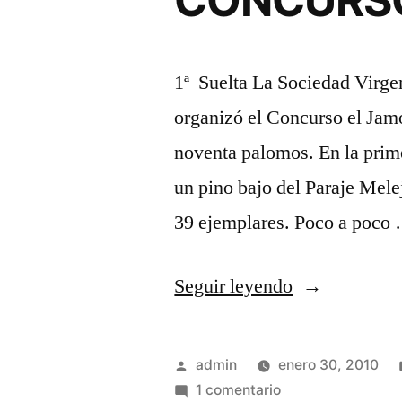
CONCURS
ADJUDICÓ
EL
1ª Suelta La Sociedad Virg
CONCURSO
organizó el Concurso el Jamó
COMARCAL
noventa palomos. En la prime
un pino bajo del Paraje Mele
39 ejemplares. Poco a poco
«CONCURS
Seguir leyendo
DEL
JAMÓN»
Publicado
admin
enero 30, 2010
por
en
1 comentario