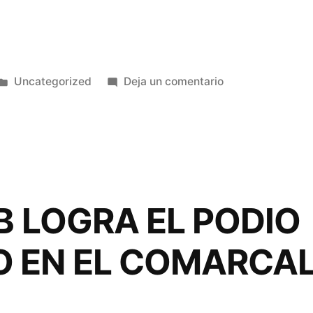
Publicado
en
Uncategorized
Deja un comentario
en
LXI
Campeonato
Provincial
de
Palomos
Adultos
B LOGRA EL PODIO
–
Excma.
 EN EL COMARCAL
Diputación
de
Alicante