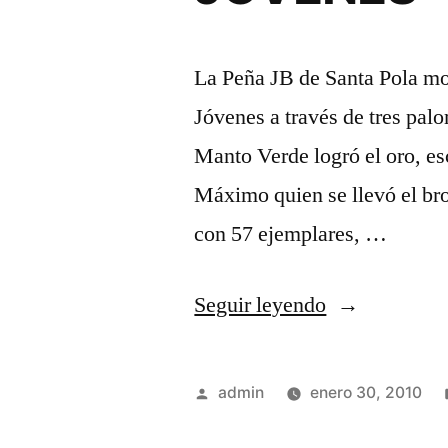
La Peña JB de Santa Pola mo
Jóvenes a través de tres pal
Manto Verde logró el oro, es
Máximo quien se llevó el bron
con 57 ejemplares, …
«LA
Seguir leyendo
PEÑA
JB
Publicado
admin
enero 30, 2010
LOGRA
por