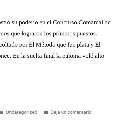
stró su poderío en el Concurso Comarcal de
omos que lograron los primeros puestos.
coltado por El Método que fue plata y El
ce. En la suelta final la paloma voló alto
Publicado
en
Uncategorized
Deja un comentario
en
LA
PEÑA