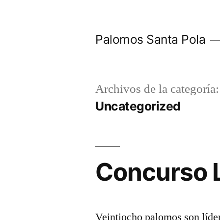
Saltar
al
Palomos Santa Pola
contenido
Archivos de la categoría:
Uncategorized
Concurso 
Veintiocho palomos son líde