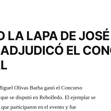
JB
LOGRA
EL
PODIO
 LA LAPA DE JOSÉ
COMPLETO
EN
E ADJUDICÓ EL CO
EL
L
COMARCAL
L
DE
JÓVENES
Miguel Olivas Barba ganó el Concurso
ue se disputó en Rebolledo. El ejemplar se
que participaron en el evento y fue